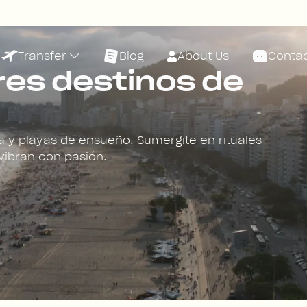
Transfer
Blog
About Us
Contac
res destinos de
iva y playas de ensueño. Sumergite en rituales
vibran con pasión.