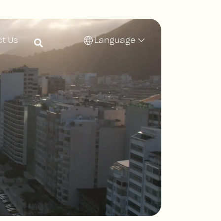
t Us
Language