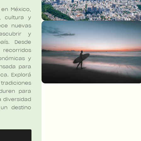
 en México,
 cultura y
ece nuevas
escubrir y
aís. Desde
ecorridos
ronómicas y
ensada para
ca. Explorá
 tradiciones
duren para
a diversidad
un destino